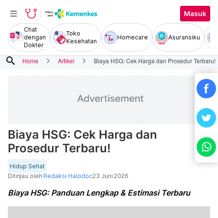
Masuk
Chat
Toko
dengan
Homecare
Asuransiku
Kesehatan
Dokter
search
Home
Artikel
Biaya HSG: Cek Harga dan Prosedur Terbaru!
Biaya HSG: Cek Harga dan
Prosedur Terbaru!
Hidup Sehat
Ditinjau oleh
Redaksi Halodoc
23 Juni 2026
Biaya HSG: Panduan Lengkap & Estimasi Terbaru