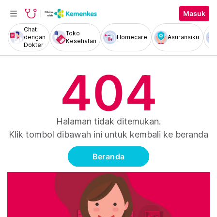
Masuk
Chat
Toko
dengan
Homecare
Asuransiku
Kesehatan
Dokter
404
Halaman tidak ditemukan.
Klik tombol dibawah ini untuk kembali ke beranda
Beranda