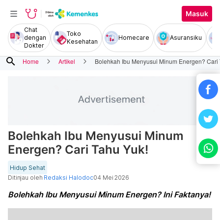
Masuk
Chat
Toko
dengan
Homecare
Asuransiku
Kesehatan
Dokter
search
Home
Artikel
Bolehkah Ibu Menyusui Minum Energen? Cari 
Bolehkah Ibu Menyusui Minum
Energen? Cari Tahu Yuk!
Hidup Sehat
Ditinjau oleh
Redaksi Halodoc
04 Mei 2026
Bolehkah Ibu Menyusui Minum Energen? Ini Faktanya!