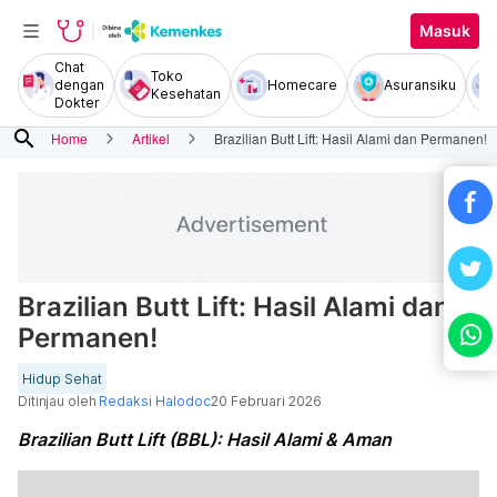
Masuk
Chat
Toko
dengan
Homecare
Asuransiku
Kesehatan
Dokter
search
Home
Artikel
Brazilian Butt Lift: Hasil Alami dan Permanen!
Brazilian Butt Lift: Hasil Alami dan
Permanen!
Hidup Sehat
Ditinjau oleh
Redaksi Halodoc
20 Februari 2026
Brazilian Butt Lift (BBL): Hasil Alami & Aman