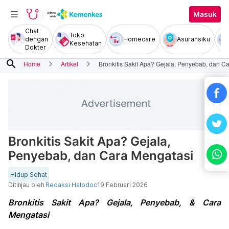
Masuk
Chat
Toko
dengan
Homecare
Asuransiku
Kesehatan
Dokter
search
Home
Artikel
Bronkitis Sakit Apa? Gejala, Penyebab, dan C
Bronkitis Sakit Apa? Gejala,
Penyebab, dan Cara Mengatasi
Hidup Sehat
Ditinjau oleh
Redaksi Halodoc
19 Februari 2026
Bronkitis Sakit Apa? Gejala, Penyebab, & Cara
Mengatasi