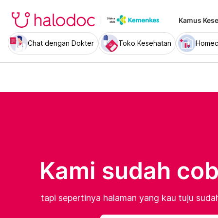
Kamus Kese
Chat dengan Dokter
Toko Kesehatan
Homec
Kami sudah coba
tapi sepertinya halaman yang kau tuju sudah 