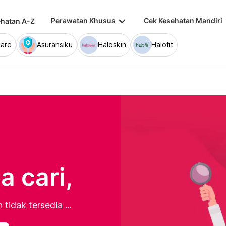
keyboard_arrow_down
keybo
Perawatan Khusus
Cek Kesehatan Mandiri
hatan A-Z
are
Asuransiku
Haloskin
Halofit
 cari,
tidak tersedia ...