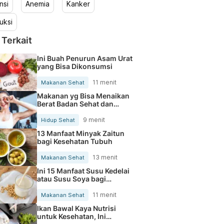
nsi
Anemia
Kanker
uksi
 Terkait
Ini Buah Penurun Asam Urat
yang Bisa Dikonsumsi
11 menit
Makanan Sehat
Makanan yg Bisa Menaikan
Berat Badan Sehat dan
Cepat
9 menit
Hidup Sehat
13 Manfaat Minyak Zaitun
bagi Kesehatan Tubuh
13 menit
Makanan Sehat
Ini 15 Manfaat Susu Kedelai
atau Susu Soya bagi
Kesehatan Tubuh
11 menit
Makanan Sehat
Ikan Bawal Kaya Nutrisi
untuk Kesehatan, Ini