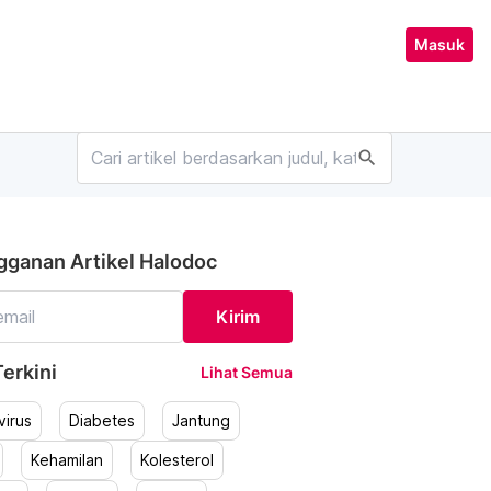
Masuk
search
gganan Artikel Halodoc
Kirim
erkini
Lihat Semua
irus
Diabetes
Jantung
Kehamilan
Kolesterol