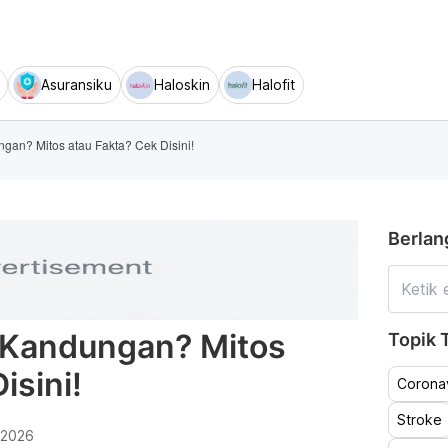
Asuransiku
Haloskin
Halofit
an? Mitos atau Fakta? Cek Disini!
Berlan
 Kandungan? Mitos
Topik T
isini!
Coronav
Stroke
 2026