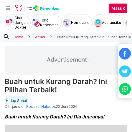
Masuk
Chat
Toko
dengan
Homecare
Asuransiku
Kesehatan
Dokter
search
Home
Artikel
Buah untuk Kurang Darah? Ini Pilihan Terbaik!
Buah untuk Kurang Darah? Ini
Pilihan Terbaik!
Hidup Sehat
Ditinjau oleh
Redaksi Halodoc
22 Juni 2026
Buah untuk Kurang Darah? Ini Dia Juaranya!