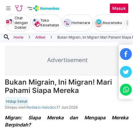
Masuk
Chat
Toko
dengan
Homecare
Asuransiku
Kesehatan
Dokter
search
Home
Artikel
Bukan Migrain, Ini Migran! Mari Pahami Siapa
Bukan Migrain, Ini Migran! Mari
Pahami Siapa Mereka
Hidup Sehat
Ditinjau oleh
Redaksi Halodoc
17 Juni 2026
Migran: Siapa Mereka dan Mengapa Mereka
Berpindah?