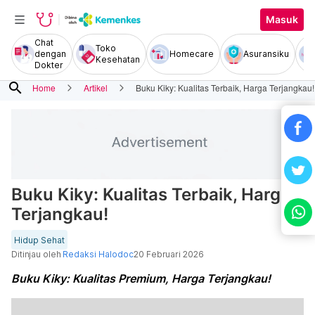
Masuk
Chat
Toko
dengan
Homecare
Asuransiku
Kesehatan
Dokter
search
Home
Artikel
Buku Kiky: Kualitas Terbaik, Harga Terjangkau!
Buku Kiky: Kualitas Terbaik, Harga
Terjangkau!
Hidup Sehat
Ditinjau oleh
Redaksi Halodoc
20 Februari 2026
Buku Kiky: Kualitas Premium, Harga Terjangkau!