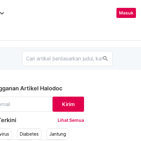
ard_arrow_down
Masuk
search
gganan Artikel Halodoc
Kirim
erkini
Lihat Semua
irus
Diabetes
Jantung