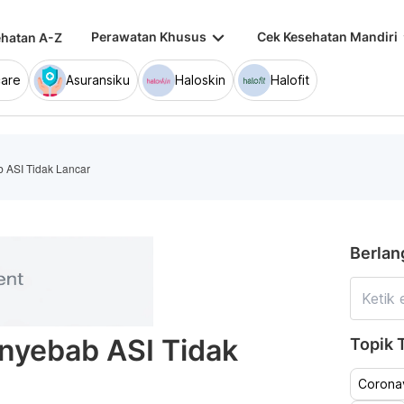
keyboard_arrow_down
keybo
Perawatan Khusus
Cek Kesehatan Mandiri
hatan A-Z
are
Asuransiku
Haloskin
Halofit
b ASI Tidak Lancar
Berlan
enyebab ASI Tidak
Topik T
Coronav