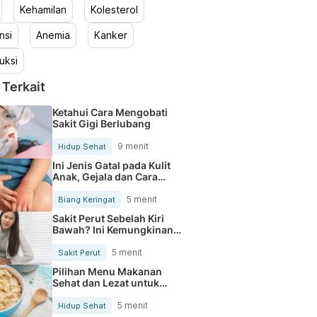
Kehamilan
Kolesterol
nsi
Anemia
Kanker
uksi
 Terkait
Ketahui Cara Mengobati
Sakit Gigi Berlubang
9 menit
Hidup Sehat
Ini Jenis Gatal pada Kulit
Anak, Gejala dan Cara
Mengobatinya
5 menit
Biang Keringat
Sakit Perut Sebelah Kiri
Bawah? Ini Kemungkinan
Penyebabnya
5 menit
Sakit Perut
Pilihan Menu Makanan
Sehat dan Lezat untuk
Mengurangi Kolesterol
5 menit
Hidup Sehat