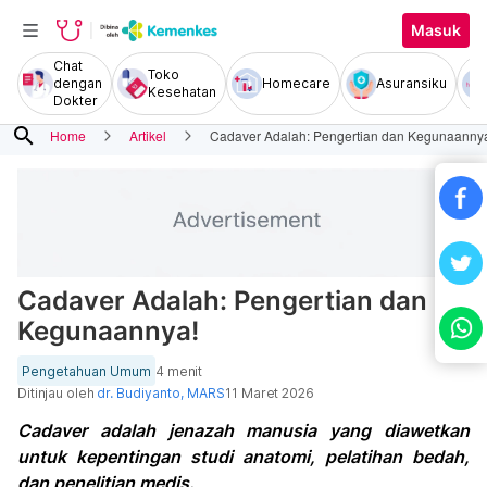
Masuk
Chat
Toko
dengan
Homecare
Asuransiku
Kesehatan
Dokter
search
Home
Artikel
Cadaver Adalah: Pengertian dan Kegunaanny
Cadaver Adalah: Pengertian dan
Kegunaannya!
Pengetahuan Umum
4 menit
Ditinjau oleh
dr. Budiyanto, MARS
11 Maret 2026
Cadaver adalah jenazah manusia yang diawetkan
untuk kepentingan studi anatomi, pelatihan bedah,
dan penelitian medis.