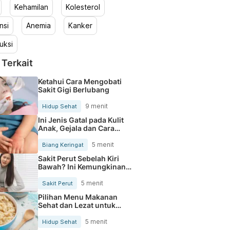
Kehamilan
Kolesterol
nsi
Anemia
Kanker
uksi
 Terkait
Ketahui Cara Mengobati
Sakit Gigi Berlubang
9 menit
Hidup Sehat
Ini Jenis Gatal pada Kulit
Anak, Gejala dan Cara
Mengobatinya
5 menit
Biang Keringat
Sakit Perut Sebelah Kiri
Bawah? Ini Kemungkinan
Penyebabnya
5 menit
Sakit Perut
Pilihan Menu Makanan
Sehat dan Lezat untuk
Mengurangi Kolesterol
5 menit
Hidup Sehat