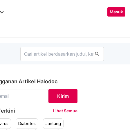
ard_arrow_down
Masuk
search
gganan Artikel Halodoc
Kirim
erkini
Lihat Semua
irus
Diabetes
Jantung