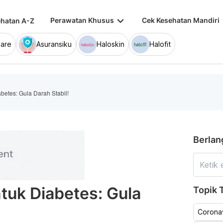
keyboard_arrow_down
keybo
Perawatan Khusus
Cek Kesehatan Mandiri
hatan A-Z
are
Asuransiku
Haloskin
Halofit
betes: Gula Darah Stabil!
Berlan
tuk Diabetes: Gula
Topik T
Coronav