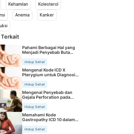
Kehamilan
Kolesterol
nsi
Anemia
Kanker
uksi
 Terkait
Pahami Berbagai Hal yang
Menjadi Penyebab Buta
Warna
Hidup Sehat
Mengenal Kode ICD X
Pterygium untuk Diagnosis
Mata
Hidup Sehat
Mengenal Penyebab dan
Gejala Perforation pada
Tubuh
Hidup Sehat
Memahami Kode
Gastropathy ICD 10 dalam
Rekam Medis Pasien
Hidup Sehat