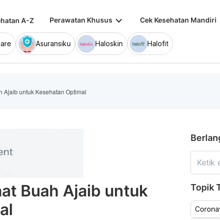
keyboard_arrow_down
keybo
Perawatan Khusus
Cek Kesehatan Mandiri
hatan A-Z
are
Asuransiku
Haloskin
Halofit
 Ajaib untuk Kesehatan Optimal
Berlan
at Buah Ajaib untuk
Topik T
al
Coronav