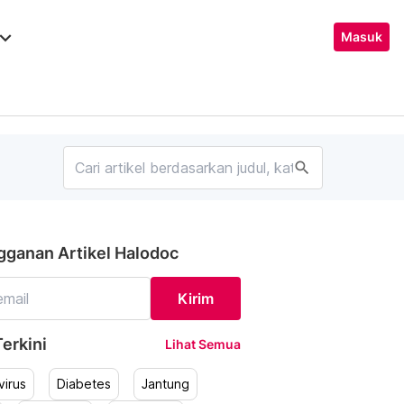
ard_arrow_down
Masuk
search
gganan Artikel Halodoc
Kirim
erkini
Lihat Semua
irus
Diabetes
Jantung