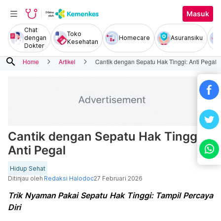
Masuk
Chat
Toko
dengan
Homecare
Asuransiku
Kesehatan
Dokter
search
Home
Artikel
Cantik dengan Sepatu Hak Tinggi: Anti Pegal
Cantik dengan Sepatu Hak Tinggi:
Anti Pegal
Hidup Sehat
Ditinjau oleh
Redaksi Halodoc
27 Februari 2026
Trik Nyaman Pakai Sepatu Hak Tinggi: Tampil Percaya
Diri