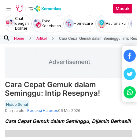
Masuk
Chat
Toko
dengan
Homecare
Asuransiku
Kesehatan
Dokter
search
Home
Artikel
Cara Cepat Gemuk dalam Seminggu: Intip Re
Cara Cepat Gemuk dalam
Seminggu: Intip Resepnya!
Hidup Sehat
Ditinjau oleh
Redaksi Halodoc
06 Mei 2026
Cara Cepat Gemuk dalam Seminggu, Dijamin Berhasil!