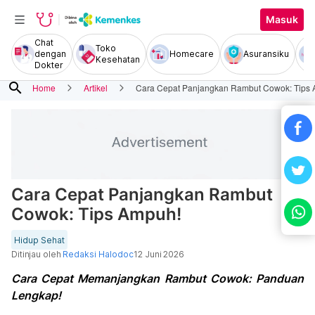
Masuk
Chat
Toko
dengan
Homecare
Asuransiku
Kesehatan
Dokter
search
Home
Artikel
Cara Cepat Panjangkan Rambut Cowok: Tips
Cara Cepat Panjangkan Rambut
Cowok: Tips Ampuh!
Hidup Sehat
Ditinjau oleh
Redaksi Halodoc
12 Juni 2026
Cara Cepat Memanjangkan Rambut Cowok: Panduan
Lengkap!