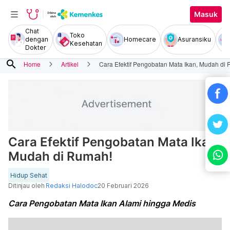
Masuk
Chat
Toko
dengan
Homecare
Asuransiku
Kesehatan
Dokter
search
Home
Artikel
Cara Efektif Pengobatan Mata Ikan, Mudah di
Cara Efektif Pengobatan Mata Ikan,
Mudah di Rumah!
Hidup Sehat
Ditinjau oleh
Redaksi Halodoc
20 Februari 2026
Cara Pengobatan Mata Ikan Alami hingga Medis