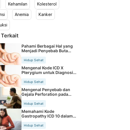
Kehamilan
Kolesterol
nsi
Anemia
Kanker
uksi
 Terkait
Pahami Berbagai Hal yang
Menjadi Penyebab Buta
Warna
Hidup Sehat
Mengenal Kode ICD X
Pterygium untuk Diagnosis
Mata
Hidup Sehat
Mengenal Penyebab dan
Gejala Perforation pada
Tubuh
Hidup Sehat
Memahami Kode
Gastropathy ICD 10 dalam
Rekam Medis Pasien
Hidup Sehat