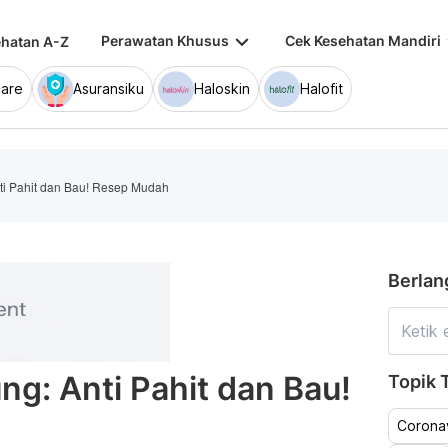
keyboard_arrow_down
keybo
Perawatan Khusus
Cek Kesehatan Mandiri
hatan A-Z
are
Asuransiku
Haloskin
Halofit
i Pahit dan Bau! Resep Mudah
Berlan
g: Anti Pahit dan Bau!
Topik T
Coronav