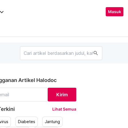
ard_arrow_down
Masuk
search
gganan Artikel Halodoc
Kirim
erkini
Lihat Semua
irus
Diabetes
Jantung