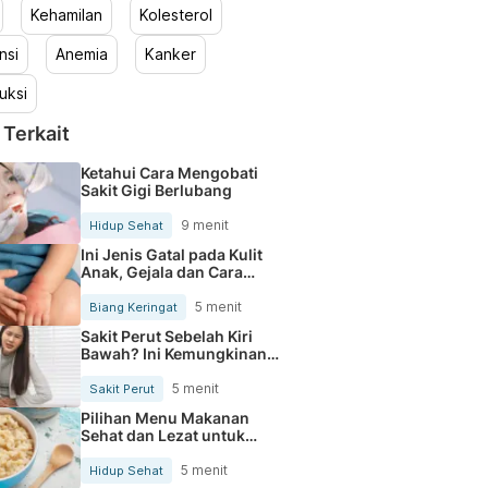
Kehamilan
Kolesterol
nsi
Anemia
Kanker
uksi
 Terkait
Ketahui Cara Mengobati
Sakit Gigi Berlubang
9 menit
Hidup Sehat
Ini Jenis Gatal pada Kulit
Anak, Gejala dan Cara
Mengobatinya
5 menit
Biang Keringat
Sakit Perut Sebelah Kiri
Bawah? Ini Kemungkinan
Penyebabnya
5 menit
Sakit Perut
Pilihan Menu Makanan
Sehat dan Lezat untuk
Mengurangi Kolesterol
5 menit
Hidup Sehat