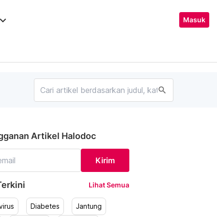
ard_arrow_down
Masuk
search
gganan Artikel Halodoc
Kirim
erkini
Lihat Semua
irus
Diabetes
Jantung