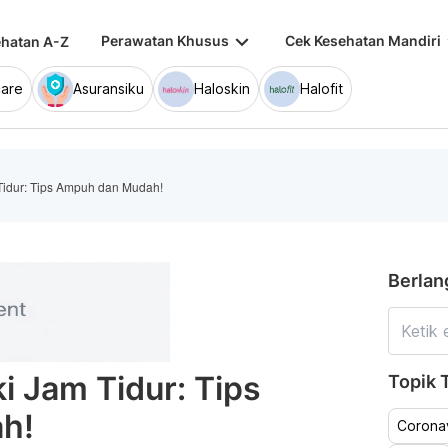
keyboard_arrow_down
keybo
Perawatan Khusus
Cek Kesehatan Mandiri
hatan A-Z
are
Asuransiku
Haloskin
Halofit
idur: Tips Ampuh dan Mudah!
Berlan
 Jam Tidur: Tips
Topik T
h!
Coronav