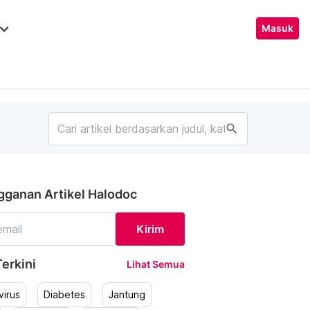
ard_arrow_down
Masuk
search
gganan Artikel Halodoc
Kirim
erkini
Lihat Semua
irus
Diabetes
Jantung