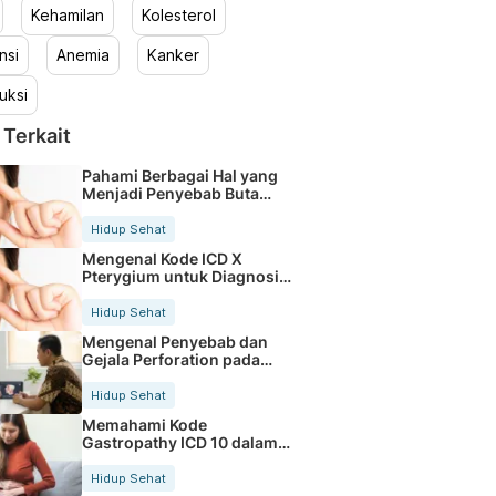
Kehamilan
Kolesterol
nsi
Anemia
Kanker
uksi
 Terkait
Pahami Berbagai Hal yang
Menjadi Penyebab Buta
Warna
Hidup Sehat
Mengenal Kode ICD X
Pterygium untuk Diagnosis
Mata
Hidup Sehat
Mengenal Penyebab dan
Gejala Perforation pada
Tubuh
Hidup Sehat
Memahami Kode
Gastropathy ICD 10 dalam
Rekam Medis Pasien
Hidup Sehat