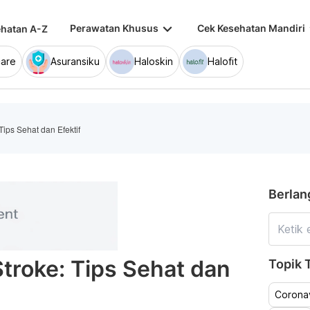
keyboard_arrow_down
keybo
Perawatan Khusus
Cek Kesehatan Mandiri
hatan A-Z
are
Asuransiku
Haloskin
Halofit
ips Sehat dan Efektif
Berlan
roke: Tips Sehat dan
Topik T
Coronav