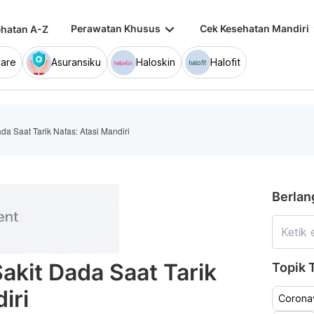
keyboard_arrow_down
keybo
Perawatan Khusus
Cek Kesehatan Mandiri
hatan A-Z
are
Asuransiku
Haloskin
Halofit
da Saat Tarik Nafas: Atasi Mandiri
Berlan
akit Dada Saat Tarik
Topik T
iri
Coronav