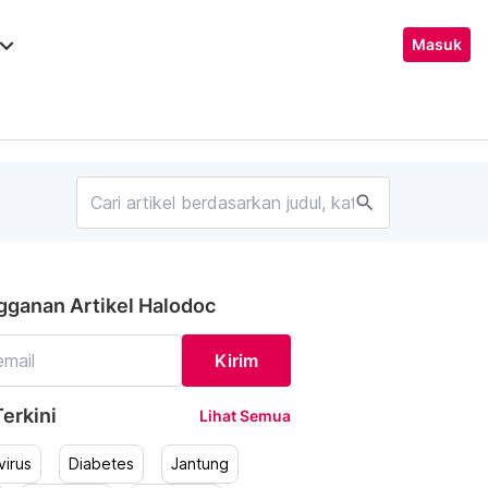
ard_arrow_down
Masuk
search
gganan Artikel Halodoc
Kirim
erkini
Lihat Semua
irus
Diabetes
Jantung