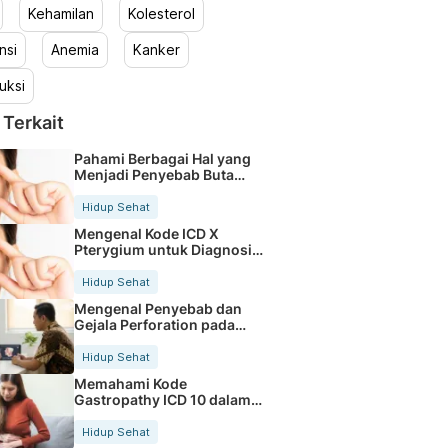
Kehamilan
Kolesterol
nsi
Anemia
Kanker
uksi
 Terkait
Pahami Berbagai Hal yang
Menjadi Penyebab Buta
Warna
Hidup Sehat
Mengenal Kode ICD X
Pterygium untuk Diagnosis
Mata
Hidup Sehat
Mengenal Penyebab dan
Gejala Perforation pada
Tubuh
Hidup Sehat
Memahami Kode
Gastropathy ICD 10 dalam
Rekam Medis Pasien
Hidup Sehat