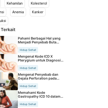
Kehamilan
Kolesterol
nsi
Anemia
Kanker
uksi
 Terkait
Pahami Berbagai Hal yang
Menjadi Penyebab Buta
Warna
Hidup Sehat
Mengenal Kode ICD X
Pterygium untuk Diagnosis
Mata
Hidup Sehat
Mengenal Penyebab dan
Gejala Perforation pada
Tubuh
Hidup Sehat
Memahami Kode
Gastropathy ICD 10 dalam
Rekam Medis Pasien
Hidup Sehat