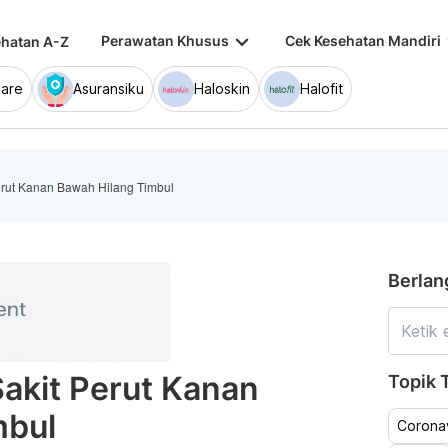
keyboard_arrow_down
keybo
Perawatan Khusus
Cek Kesehatan Mandiri
hatan A-Z
are
Asuransiku
Haloskin
Halofit
erut Kanan Bawah Hilang Timbul
Berlan
akit Perut Kanan
Topik T
mbul
Coronav