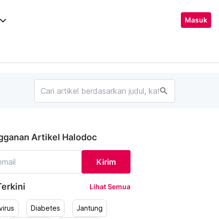
ard_arrow_down
Masuk
search
gganan Artikel Halodoc
Kirim
erkini
Lihat Semua
irus
Diabetes
Jantung