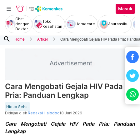
Masuk
Chat
Toko
dengan
Homecare
Asuransiku
Kesehatan
Dokter
search
Home
Artikel
Cara Mengobati Gejala HIV Pada Pria: Pandu
Cara Mengobati Gejala HIV Pada
Pria: Panduan Lengkap
Hidup Sehat
Ditinjau oleh
Redaksi Halodoc
18 Juni 2026
Cara Mengobati Gejala HIV Pada Pria: Panduan
Lengkap