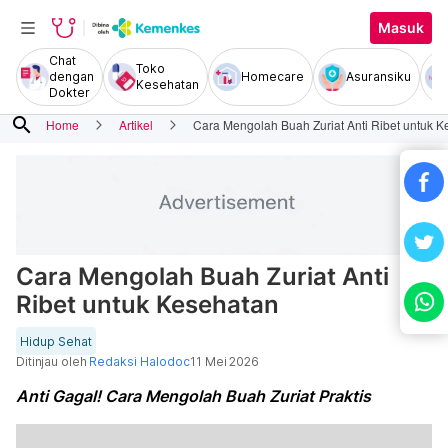
Masuk
Chat
Toko
dengan
Homecare
Asuransiku
Kesehatan
Dokter
search
Home
Artikel
Cara Mengolah Buah Zuriat Anti Ribet untuk 
Cara Mengolah Buah Zuriat Anti
Ribet untuk Kesehatan
Hidup Sehat
Ditinjau oleh
Redaksi Halodoc
11 Mei 2026
Anti Gagal! Cara Mengolah Buah Zuriat Praktis