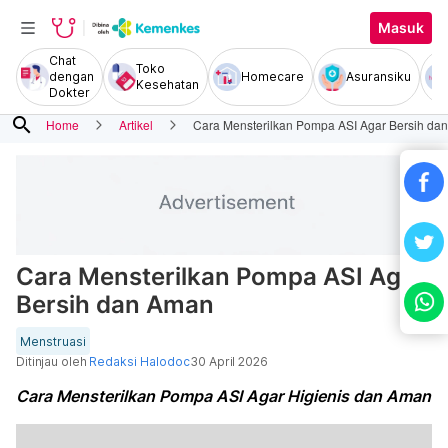
Masuk
Chat
Toko
dengan
Homecare
Asuransiku
Kesehatan
Dokter
search
Home
Artikel
Cara Mensterilkan Pompa ASI Agar Bersih da
Cara Mensterilkan Pompa ASI Agar
Bersih dan Aman
Menstruasi
Ditinjau oleh
Redaksi Halodoc
30 April 2026
Cara Mensterilkan Pompa ASI Agar Higienis dan Aman