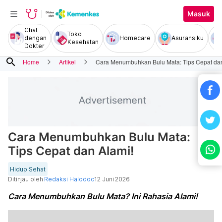
Masuk
Chat
Toko
dengan
Homecare
Asuransiku
Kesehatan
Dokter
search
Home
Artikel
Cara Menumbuhkan Bulu Mata: Tips Cepat dan
Cara Menumbuhkan Bulu Mata:
Tips Cepat dan Alami!
Hidup Sehat
Ditinjau oleh
Redaksi Halodoc
12 Juni 2026
Cara Menumbuhkan Bulu Mata? Ini Rahasia Alami!