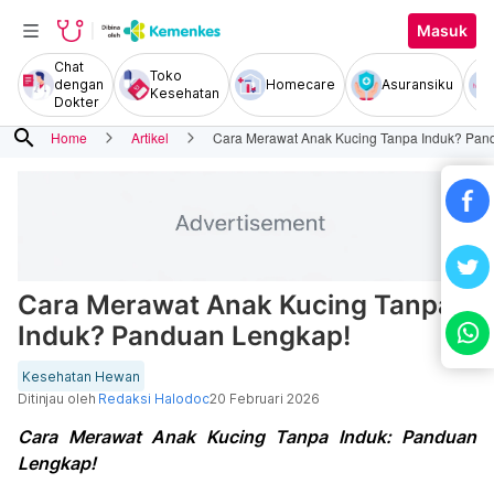
Masuk
Chat
Toko
dengan
Homecare
Asuransiku
Kesehatan
Dokter
search
Home
Artikel
Cara Merawat Anak Kucing Tanpa Induk? Pan
Cara Merawat Anak Kucing Tanpa
Induk? Panduan Lengkap!
Kesehatan Hewan
Ditinjau oleh
Redaksi Halodoc
20 Februari 2026
Cara Merawat Anak Kucing Tanpa Induk: Panduan
Lengkap!