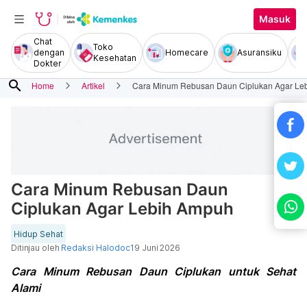
Masuk
Chat
Toko
dengan
Homecare
Asuransiku
Kesehatan
Dokter
search
Home
Artikel
Cara Minum Rebusan Daun Ciplukan Agar Le
Cara Minum Rebusan Daun
Ciplukan Agar Lebih Ampuh
Hidup Sehat
Ditinjau oleh
Redaksi Halodoc
19 Juni 2026
Cara Minum Rebusan Daun Ciplukan untuk Sehat
Alami