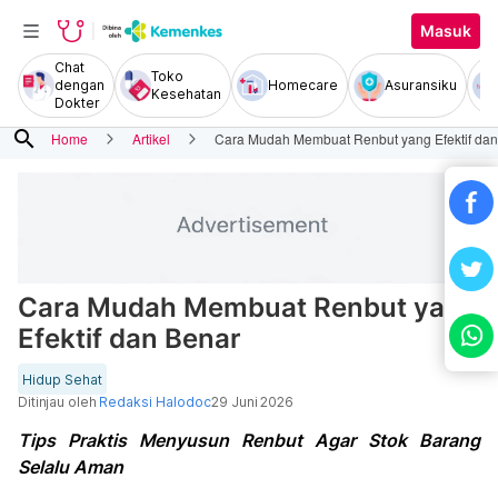
Masuk
Chat
Toko
dengan
Homecare
Asuransiku
Kesehatan
Dokter
search
Home
Artikel
Cara Mudah Membuat Renbut yang Efektif dan
Cara Mudah Membuat Renbut yang
Efektif dan Benar
Hidup Sehat
Ditinjau oleh
Redaksi Halodoc
29 Juni 2026
Tips Praktis Menyusun Renbut Agar Stok Barang
Selalu Aman