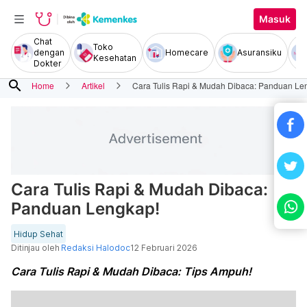
Masuk
Chat
Toko
dengan
Homecare
Asuransiku
Kesehatan
Dokter
search
Home
Artikel
Cara Tulis Rapi & Mudah Dibaca: Panduan Le
Cara Tulis Rapi & Mudah Dibaca:
Panduan Lengkap!
Hidup Sehat
Ditinjau oleh
Redaksi Halodoc
12 Februari 2026
Cara Tulis Rapi & Mudah Dibaca: Tips Ampuh!