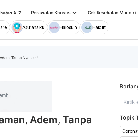
keyboard_arrow_down
keybo
Perawatan Khusus
Cek Kesehatan Mandiri
hatan A-Z
are
Asuransiku
Haloskin
Halofit
Adem, Tanpa Nyeplak!
Berlan
aman, Adem, Tanpa
Topik T
Coronav