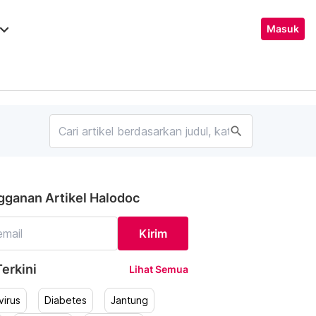
ard_arrow_down
Masuk
search
gganan Artikel Halodoc
Kirim
erkini
Lihat Semua
irus
Diabetes
Jantung