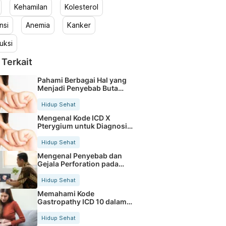
Kehamilan
Kolesterol
nsi
Anemia
Kanker
uksi
 Terkait
Pahami Berbagai Hal yang
Menjadi Penyebab Buta
Warna
Hidup Sehat
Mengenal Kode ICD X
Pterygium untuk Diagnosis
Mata
Hidup Sehat
Mengenal Penyebab dan
Gejala Perforation pada
Tubuh
Hidup Sehat
Memahami Kode
Gastropathy ICD 10 dalam
Rekam Medis Pasien
Hidup Sehat