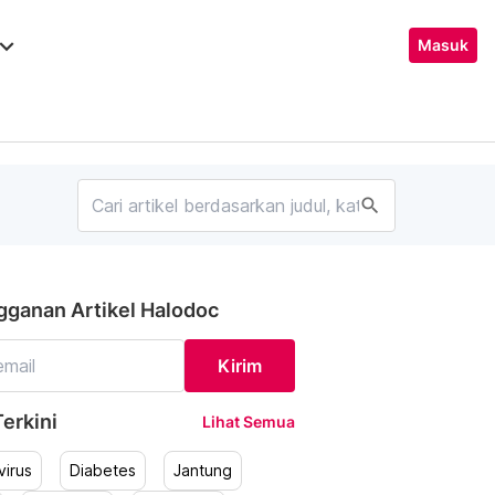
ard_arrow_down
Masuk
search
gganan Artikel Halodoc
Kirim
erkini
Lihat Semua
irus
Diabetes
Jantung