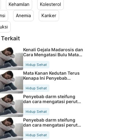
Kehamilan
Kolesterol
nsi
Anemia
Kanker
uksi
 Terkait
Kenali Gejala Madarosis dan
Cara Mengatasi Bulu Mata
Rontok
Hidup Sehat
Mata Kanan Kedutan Terus
Kenapa Ini Penyebab
Medisnya
Hidup Sehat
Penyebab darm steifung
dan cara mengatasi perut
kaku secara alami
Hidup Sehat
Penyebab darm steifung
dan cara mengatasi perut
kaku secara alami
Hidup Sehat