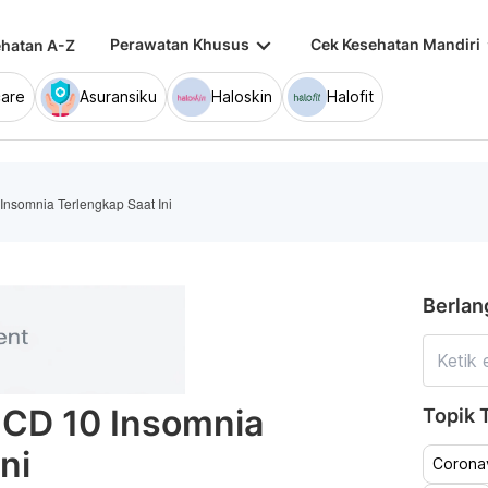
keyboard_arrow_down
keybo
Perawatan Khusus
Cek Kesehatan Mandiri
hatan A-Z
are
Asuransiku
Haloskin
Halofit
Insomnia Terlengkap Saat Ini
Berlan
ICD 10 Insomnia
Topik T
ni
Coronav