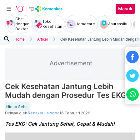
Masuk
Chat
Toko
dengan
Homecare
Asuransiku
Kesehatan
Dokter
search
Home
Artikel
Cek Kesehatan Jantung Lebih Mudah dengan 
Cek Kesehatan Jantung Lebih
Mudah dengan Prosedur Tes EKG
Hidup Sehat
Ditinjau oleh
Redaksi Halodoc
16 Februari 2026
Tes EKG: Cek Jantung Sehat, Cepat & Mudah!