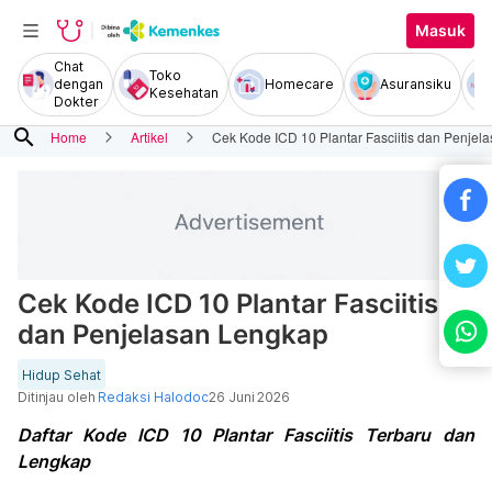
Masuk
Chat
Toko
dengan
Homecare
Asuransiku
Kesehatan
Dokter
search
Home
Artikel
Cek Kode ICD 10 Plantar Fasciitis dan Penjel
Cek Kode ICD 10 Plantar Fasciitis
dan Penjelasan Lengkap
Hidup Sehat
Ditinjau oleh
Redaksi Halodoc
26 Juni 2026
Daftar Kode ICD 10 Plantar Fasciitis Terbaru dan
Lengkap