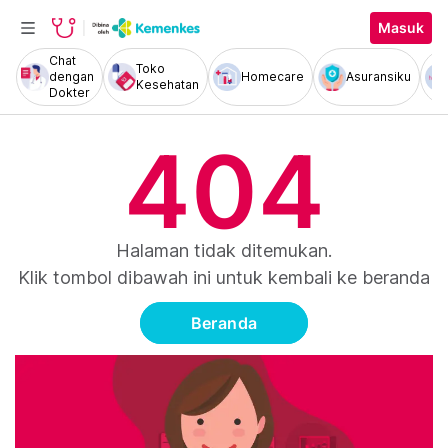
Masuk
Chat
Toko
dengan
Homecare
Asuransiku
Kesehatan
Dokter
404
Halaman tidak ditemukan.
Klik tombol dibawah ini untuk kembali ke beranda
Beranda