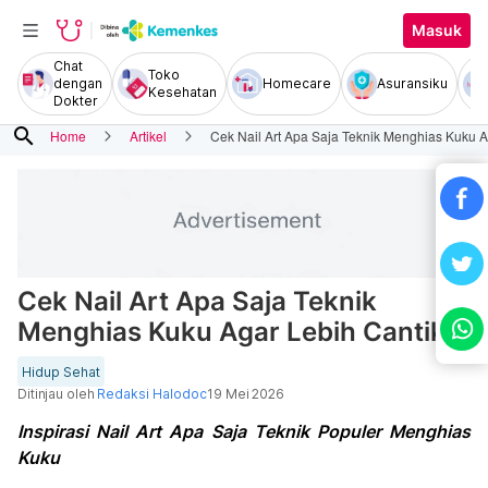
Masuk
Chat
Toko
dengan
Homecare
Asuransiku
Kesehatan
Dokter
search
Home
Artikel
Cek Nail Art Apa Saja Teknik Menghias Kuku A
Cek Nail Art Apa Saja Teknik
Menghias Kuku Agar Lebih Cantik
Hidup Sehat
Ditinjau oleh
Redaksi Halodoc
19 Mei 2026
Inspirasi Nail Art Apa Saja Teknik Populer Menghias
Kuku