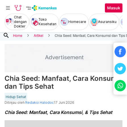
Masuk
Chat
Toko
dengan
Homecare
Asuransiku
Kesehatan
Dokter
search
Home
Artikel
Chia Seed: Manfaat, Cara Konsumsi dan Tips 
Chia Seed: Manfaat, Cara Konsumsi
dan Tips Sehat
Hidup Sehat
Ditinjau oleh
Redaksi Halodoc
17 Juni 2026
Chia Seed: Manfaat, Cara Konsumsi, & Tips Sehat