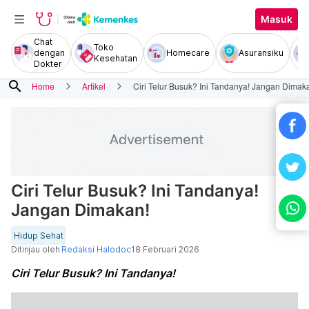
Masuk
Chat
Toko
dengan
Homecare
Asuransiku
Kesehatan
Dokter
search
Home
Artikel
Ciri Telur Busuk? Ini Tandanya! Jangan Dimak
Ciri Telur Busuk? Ini Tandanya!
Jangan Dimakan!
Hidup Sehat
Ditinjau oleh
Redaksi Halodoc
18 Februari 2026
Ciri Telur Busuk? Ini Tandanya!