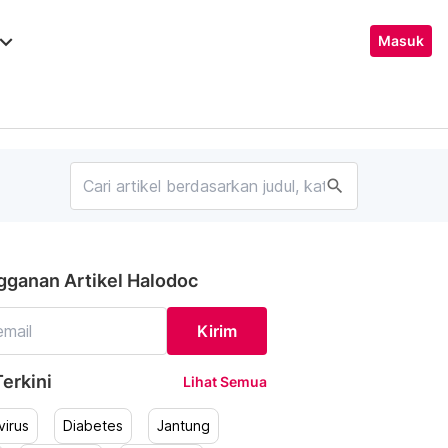
ard_arrow_down
Masuk
search
gganan Artikel Halodoc
Kirim
erkini
Lihat Semua
irus
Diabetes
Jantung