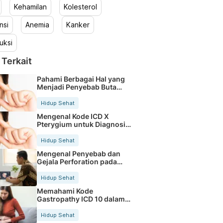
Kehamilan
Kolesterol
nsi
Anemia
Kanker
uksi
 Terkait
Pahami Berbagai Hal yang
Menjadi Penyebab Buta
Warna
Hidup Sehat
Mengenal Kode ICD X
Pterygium untuk Diagnosis
Mata
Hidup Sehat
Mengenal Penyebab dan
Gejala Perforation pada
Tubuh
Hidup Sehat
Memahami Kode
Gastropathy ICD 10 dalam
Rekam Medis Pasien
Hidup Sehat