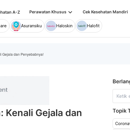
keyboard_arrow_down
keybo
Perawatan Khusus
Cek Kesehatan Mandiri
hatan A-Z
are
Asuransiku
Haloskin
Halofit
li Gejala dan Penyebabnya!
Berlan
: Kenali Gejala dan
Topik T
Coronav