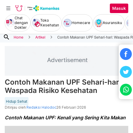
Masuk
Chat
Toko
dengan
Homecare
Asuransiku
Kesehatan
Dokter
search
Home
Artikel
Contoh Makanan UPF Sehari-hari: Waspada R
Contoh Makanan UPF Sehari-hari:
Waspada Risiko Kesehatan
Hidup Sehat
Ditinjau oleh
Redaksi Halodoc
26 Februari 2026
Contoh Makanan UPF: Kenali yang Sering Kita Makan