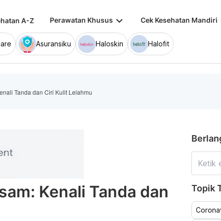
keyboard_arrow_down
keybo
Perawatan Khusus
Cek Kesehatan Mandiri
hatan A-Z
are
Asuransiku
Haloskin
Halofit
nali Tanda dan Ciri Kulit Lelahmu
Berlan
sam: Kenali Tanda dan
Topik T
u
Coronav