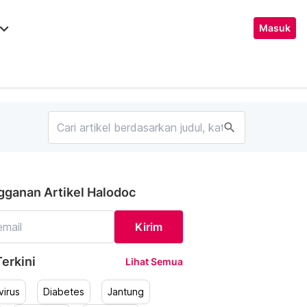
ard_arrow_down
Masuk
search
gganan Artikel Halodoc
Kirim
erkini
Lihat Semua
irus
Diabetes
Jantung