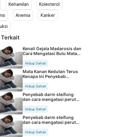
Kehamilan
Kolesterol
nsi
Anemia
Kanker
uksi
 Terkait
Kenali Gejala Madarosis dan
Cara Mengatasi Bulu Mata
Rontok
Hidup Sehat
Mata Kanan Kedutan Terus
Kenapa Ini Penyebab
Medisnya
Hidup Sehat
Penyebab darm steifung
dan cara mengatasi perut
kaku secara alami
Hidup Sehat
Penyebab darm steifung
dan cara mengatasi perut
kaku secara alami
Hidup Sehat