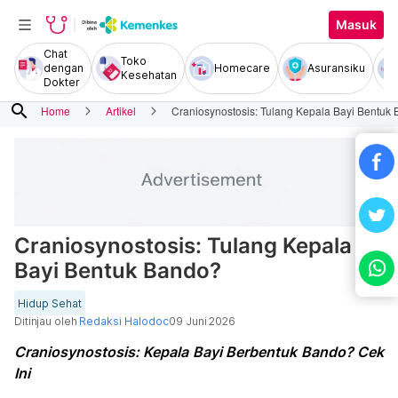
Masuk
Chat
Toko
dengan
Homecare
Asuransiku
Kesehatan
Dokter
search
Home
Artikel
Craniosynostosis: Tulang Kepala Bayi Bentuk
Craniosynostosis: Tulang Kepala
Bayi Bentuk Bando?
Hidup Sehat
Ditinjau oleh
Redaksi Halodoc
09 Juni 2026
Craniosynostosis: Kepala Bayi Berbentuk Bando? Cek
Ini