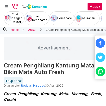
Masuk
Chat
Toko
dengan
Homecare
Asuransiku
Kesehatan
Dokter
search
Home
Artikel
Cream Penghilang Kantung Mata Bikin Mata A
Cream Penghilang Kantung Mata
Bikin Mata Auto Fresh
Hidup Sehat
Ditinjau oleh
Redaksi Halodoc
30 April 2026
Cream Penghilang Kantung Mata: Kencang, Fresh,
Cerah!