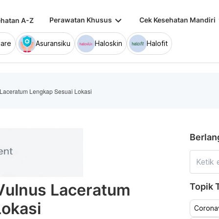
keyboard_arrow_down
keybo
Perawatan Khusus
Cek Kesehatan Mandiri
hatan A-Z
are
Asuransiku
Haloskin
Halofit
 Laceratum Lengkap Sesuai Lokasi
Berlan
Vulnus Laceratum
Topik T
Lokasi
Coronav