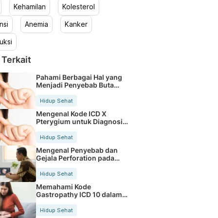
Kehamilan
Kolesterol
nsi
Anemia
Kanker
uksi
 Terkait
Pahami Berbagai Hal yang
Menjadi Penyebab Buta
Warna
Hidup Sehat
Mengenal Kode ICD X
Pterygium untuk Diagnosis
Mata
Hidup Sehat
Mengenal Penyebab dan
Gejala Perforation pada
Tubuh
Hidup Sehat
Memahami Kode
Gastropathy ICD 10 dalam
Rekam Medis Pasien
Hidup Sehat