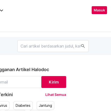
ard_arrow_down
Masuk
search
gganan Artikel Halodoc
Kirim
erkini
Lihat Semua
irus
Diabetes
Jantung