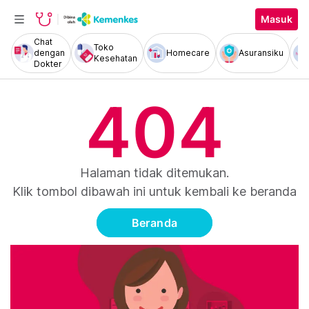
Masuk
Chat
Toko
dengan
Homecare
Asuransiku
Kesehatan
Dokter
404
Halaman tidak ditemukan.
Klik tombol dibawah ini untuk kembali ke beranda
Beranda