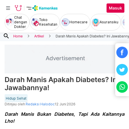
Masuk
Chat
Toko
dengan
Homecare
Asuransiku
Kesehatan
Dokter
search
Home
Artikel
Darah Manis Apakah Diabetes? Ini Jawabanny
Darah Manis Apakah Diabetes? Ini
Jawabannya!
Hidup Sehat
Ditinjau oleh
Redaksi Halodoc
12 Juni 2026
Darah Manis Bukan Diabetes, Tapi Ada Kaitannya
Lho!