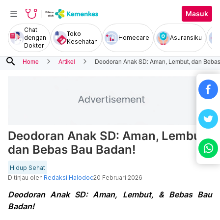
Masuk
Chat
Toko
dengan
Homecare
Asuransiku
Kesehatan
Dokter
search
Home
Artikel
Deodoran Anak SD: Aman, Lembut, dan Bebas
Deodoran Anak SD: Aman, Lembut,
dan Bebas Bau Badan!
Hidup Sehat
Ditinjau oleh
Redaksi Halodoc
20 Februari 2026
Deodoran Anak SD: Aman, Lembut, & Bebas Bau
Badan!