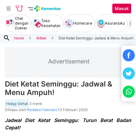
Masuk
Chat
Toko
dengan
Homecare
Asuransiku
Kesehatan
Dokter
search
Home
Artikel
Diet Ketat Seminggu: Jadwal & Menu Ampuh!
Diet Ketat Seminggu: Jadwal &
Menu Ampuh!
Hidup Sehat
3 menit
Ditinjau oleh
Redaksi Halodoc
13 Februari 2026
Jadwal Diet Ketat Seminggu: Turun Berat Badan
Cepat!