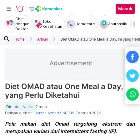
Masuk
Chat
Toko
dengan
Homecare
Asuransiku
Kesehatan
Dokter
search
Home
Artikel
Diet OMAD atau One Meal a Day, Ini yang Perl
Diet OMAD atau One Meal a Day, Ini
yang Perlu Diketahui
Diet dan Nutrisi
7 menit
Ditinjau oleh
dr. Fauzan Azhari SpPD
16 Februari 2026
Pola makan diet Omad tergolong ekstrem dan
merupakan variasi dari intermittent fasting (IF).